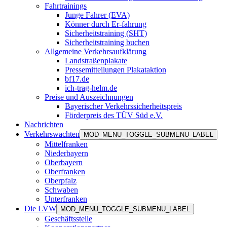
Fahrtrainings
Junge Fahrer (EVA)
Könner durch Er-fahrung
Sicherheitstraining (SHT)
Sicherheitstraining buchen
Allgemeine Verkehrsaufklärung
Landstraßenplakate
Pressemitteilungen Plakataktion
bf17.de
ich-trag-helm.de
Preise und Auszeichnungen
Bayerischer Verkehrssicherheitspreis
Förderpreis des TÜV Süd e.V.
Nachrichten
Verkehrswachten
MOD_MENU_TOGGLE_SUBMENU_LABEL
Mittelfranken
Niederbayern
Oberbayern
Oberfranken
Oberpfalz
Schwaben
Unterfranken
Die LVW
MOD_MENU_TOGGLE_SUBMENU_LABEL
Geschäftsstelle