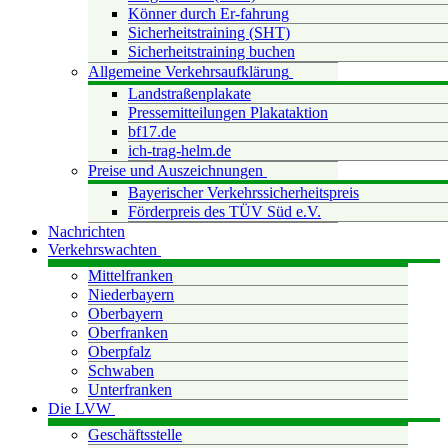
Könner durch Er-fahrung
Sicherheitstraining (SHT)
Sicherheitstraining buchen
Allgemeine Verkehrsaufklärung
Landstraßenplakate
Pressemitteilungen Plakataktion
bf17.de
ich-trag-helm.de
Preise und Auszeichnungen
Bayerischer Verkehrssicherheitspreis
Förderpreis des TÜV Süd e.V.
Nachrichten
Verkehrswachten
Mittelfranken
Niederbayern
Oberbayern
Oberfranken
Oberpfalz
Schwaben
Unterfranken
Die LVW
Geschäftsstelle