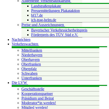
Allgemeine Verkehrsaufklärung
Landstraßenplakate
Pressemitteilungen Plakataktion
bf17.de
ich-trag-helm.de
Preise und Auszeichnungen
Bayerischer Verkehrssicherheitspreis
Förderpreis des TÜV Süd e.V.
Nachrichten
Verkehrswachten
Mittelfranken
Niederbayern
Oberbayern
Oberfranken
Oberpfalz
Schwaben
Unterfranken
Die LVW
Geschäftsstelle
Kooperationspartner
Präsidium und Beirat
Moderator*in werden!
Mitglied werden!