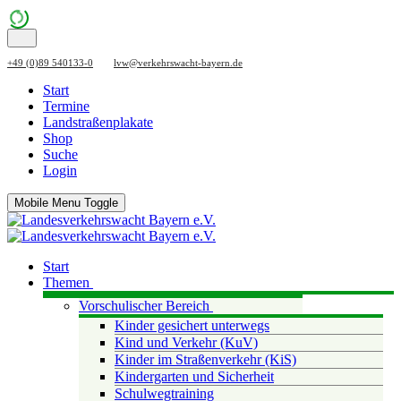
+49 (0)89 540133-0
lvw@verkehrswacht-bayern.de
Start
Termine
Landstraßenplakate
Shop
Suche
Login
Mobile Menu Toggle
Start
Themen
Vorschulischer Bereich
Kinder gesichert unterwegs
Kind und Verkehr (KuV)
Kinder im Straßenverkehr (KiS)
Kindergarten und Sicherheit
Schulwegtraining